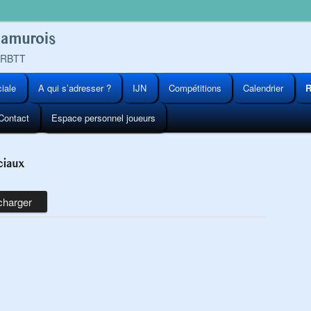
Namurois
 FRBTT
ciale
A qui s’adresser ?
IJN
Compétitions
Calendrier
R
Contact
Espace personnel joueurs
ciaux
charger