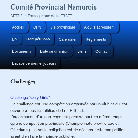
Comité Provincial Namurois
AFTT Aile Francophone de la FRBTT
Menu
Accueil
CPN
Vie provinciale
A qui s’adresser ?
Aller
principal
Compétitions
IJN
Calendrier
Règlements
au
Documents
Liste de diffusion
Liens
Contact
contenu
Espace personnel joueurs
principal
Challenges
Challenge “Only Girls”
Un challenge est une compétition organisée par un club et qui est
ouverte à tous les affiliés de la F.R.B.T.T.
L’organisation d’un challenge est permise sauf en même temps
qu’une compétition provinciale (Championnats provinciaux et
Critériums). La seule obligation est de déclarer cette compétition
avant d’en faire la moindre publicité.