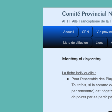
Comité Provincial 
AFTT Aile Francophone de la
Menu
Accueil
CPN
Vie provin
Aller
principal
Liste de diffusion
Liens
au
contenu
Montées et descentes
principal
La fiche individuelle :
Pour l’ensemble des Play-
Toutefois, si la somme d
par rencontre) est négat
de points par sa participa