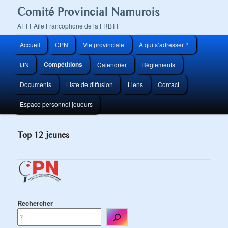
Comité Provincial Namurois
AFTT Aile Francophone de la FRBTT
Menu
Accueil
CPN
Vie provinciale
A qui s’adresser ?
Aller
principal
Compétitions
IJN
Calendrier
Règlements
au
Documents
Liste de diffusion
Liens
Contact
contenu
Espace personnel joueurs
principal
Top 12 jeunes
Rechercher