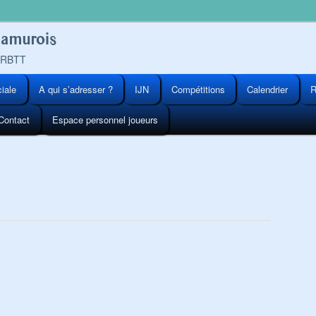
Namurois
 FRBTT
ciale
A qui s’adresser ?
IJN
Compétitions
Calendrier
R
Contact
Espace personnel joueurs