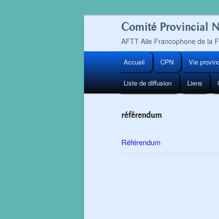
Comité Provincial 
AFTT Aile Francophone de la
Menu
Accueil
CPN
Vie provin
Aller
principal
Liste de diffusion
Liens
au
contenu
référendum
principal
Référendum